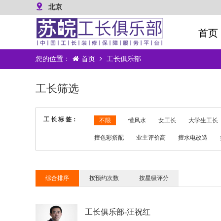
北京
首页
您的位置：
首页
工长俱乐部
工长筛选
工 长 标 签：
不限
懂风水
女工长
大学生工长
擅色彩搭配
业主评价高
擅水电改造
综合排序
按预约次数
按星级评分
工长俱乐部-汪祝红