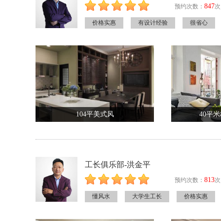
847
预约次数：
次
价格实惠
有设计经验
很省心
104平美式风
40平
工长俱乐部-洪金平
813
预约次数：
次
懂风水
大学生工长
价格实惠