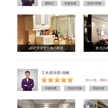
懂风水
价格实惠
有设计经验
41㎡浪漫地中海小两居
欧式古
工长俱乐部-徐帆
808
预约次数：
次
价格实惠
有设计经验
陪选主材