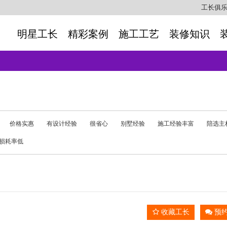
工长俱
明星工长
精彩案例
施工工艺
装修知识
价格实惠
有设计经验
很省心
别墅经验
施工经验丰富
陪选主
损耗率低
收藏工长
预