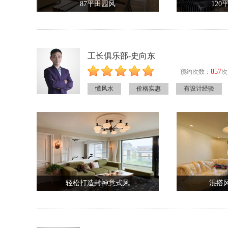
87平田园风
12
工长俱乐部-史向东
857
预约次数：
次
懂风水
价格实惠
有设计经验
轻松打造封神意式风
混搭