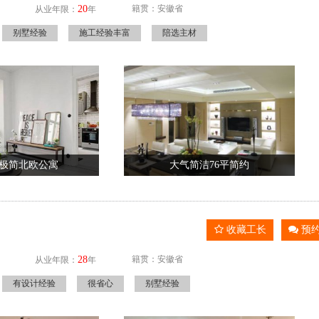
20
籍贯：安徽省
从业年限：
年
别墅经验
施工经验丰富
陪选主材
米极简北欧公寓
大气简洁76平简约
收藏工长
预
28
籍贯：安徽省
从业年限：
年
有设计经验
很省心
别墅经验