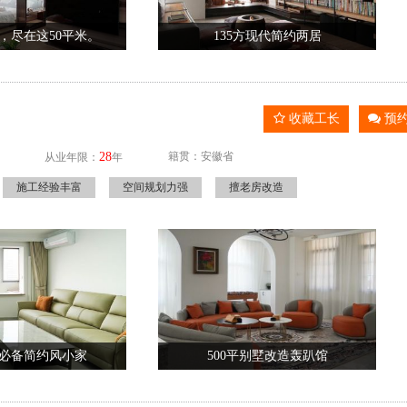
，尽在这50平米。
135方现代简约两居
收藏工长
预
28
籍贯：安徽省
从业年限：
年
施工经验丰富
空间规划力强
擅老房改造
住必备简约风小家
500平别墅改造轰趴馆