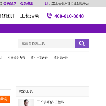
乐部
会员登录
会员注册
北京工长俱乐部行业创始平台
400-010-8848
装修图库
工长活动
材
空间规划力强
擅小户型改造
擅老房改造
推荐工长
约量房
工长俱乐部-伍德珠