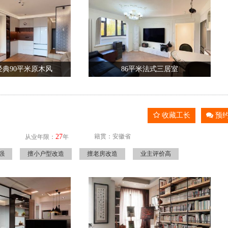
典90平米原木风
86平米法式三居室
收藏工长
预
27
籍贯：安徽省
从业年限：
年
强
擅小户型改造
擅老房改造
业主评价高