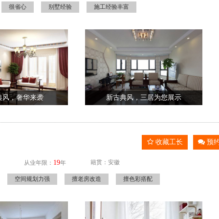
很省心
别墅经验
施工经验丰富
典风，奢华来袭
新古典风，三居为您展示
收藏工长
预
19
籍贯：安徽
从业年限：
年
空间规划力强
擅老房改造
擅色彩搭配