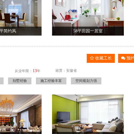
2平简约风
58平田园一居室
收藏工长
预
13
籍贯：安徽省
从业年限：
年
别墅经验
施工经验丰富
空间规划力强