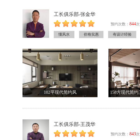
工长俱乐部-张金华
844
预约次数：
次
懂风水
价格实惠
有设计经验
102平现代简约风
158方现代简
工长俱乐部-王茂华
843
预约次数：
次