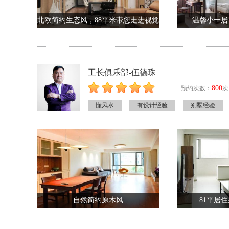
北欧简约生态风，88平米带您走进视觉
温馨小一居
冲击。
工长俱乐部-伍德珠
800
预约次数：
次
懂风水
有设计经验
别墅经验
自然简约原木风
81平居