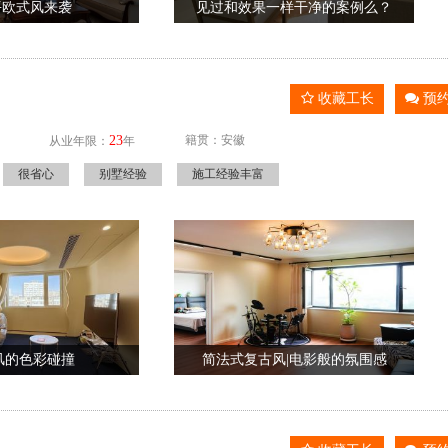
0平欧式风来袭
见过和效果一样干净的案例么？
收藏工长
预
23
籍贯：安徽
从业年限：
年
很省心
别墅经验
施工经验丰富
风的色彩碰撞
简法式复古风|电影般的氛围感