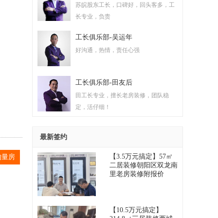
苏皖股东工长，口碑好，回头客多，工
长专业，负责
工长俱乐部-吴运年
好沟通，热情，责任心强
工长俱乐部-田友后
田工长专业，擅长老房装修，团队稳
定，活仔细！
最新签约
【3.5万元搞定】57㎡
约量房
二居装修朝阳区双龙南
里老房装修附报价
2026-08-09
【10.5万元搞定】