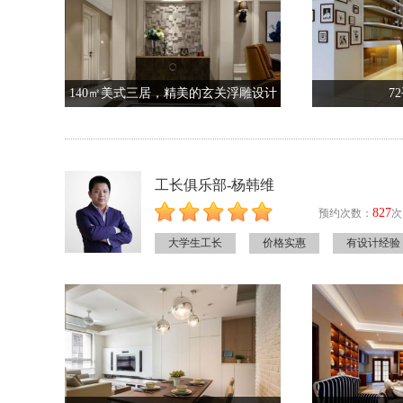
140㎡美式三居，精美的玄关浮雕设计
7
工长俱乐部-杨韩维
827
预约次数：
次
大学生工长
价格实惠
有设计经验