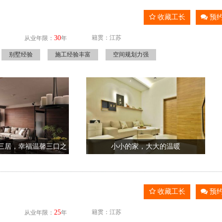
收藏工长
预
30
籍贯：江苏
从业年限：
年
别墅经验
施工经验丰富
空间规划力强
约三居，幸福温馨三口之
小小的家，大大的温暖
家
收藏工长
预
25
籍贯：江苏
从业年限：
年