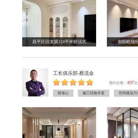
昌平区回龙观124平米轻法式
朝阳欧陆经
工长俱乐部-蔡流金
837
预约次数：
次
很省心
施工经验丰富
空间规划力