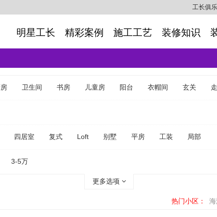
工长俱
明星工长
精彩案例
施工工艺
装修知识
厨房
卫生间
书房
儿童房
阳台
衣帽间
玄关
四居室
复式
Loft
别墅
平房
工装
局部
3-5万
更多选项
代同住
单身公寓
此房出租
政府职能部门
热门小区：
海
干净整洁
适合老人
青春靓丽
颜色丰富
手艺精湛
高