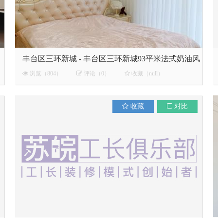
丰台区三环新城 - 丰台区三环新城93平米法式奶油风
浏览（804）
评论（0）
收藏（null）
收藏
对比