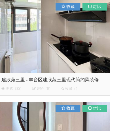
收藏
对比
建欣苑三里 - 丰台区建欣苑三里现代简约风装修
浏览（85）
评论（0）
收藏（）
收藏
对比