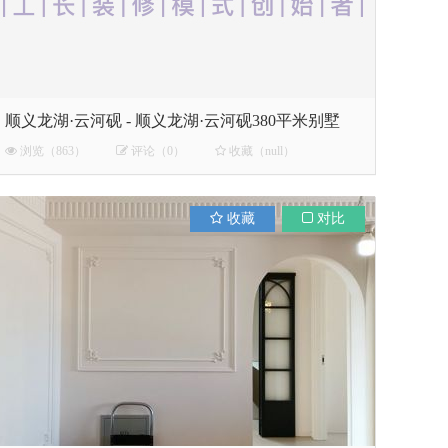
顺义龙湖·云河砚 - 顺义龙湖·云河砚380平米别墅
浏览（863）
评论（0）
收藏（null）
收藏
对比