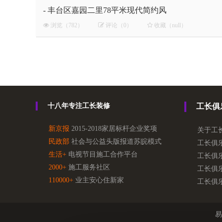
- 丰台区嘉园二里78平米现代简约风
浏览（782）
评论（0）
收藏（null）
十八年专注工长装修
工长俱
新京报
2015-2018家居标杆企业奖项
关于工
民政部
社会与公益头版报道苏皖模式
工长俱
生活+
电视节目施工合作平台
工长俱
2000+
施工服务社区
工长俱
110000+
业主安心住新家
工长俱
易