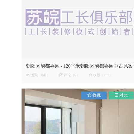
朝阳区阚都嘉园 - 120平米朝阳区阚都嘉园中古风案
例
浏览（841）
评论（0）
收藏（null）
收藏
对比