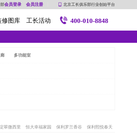
乐部
会员登录
会员注册
北京工长俱乐部行业创始平台
400-010-8848
装修图库
工长活动
走廊
多功能室
淀翠微西里
恒大幸福家园
保利罗兰香谷
保利熙悦春天
端大气上档次
性价比高
明亮通透
小公举之