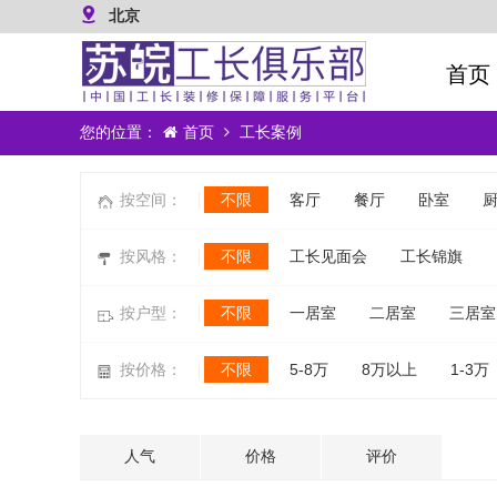
北京
首页
您的位置：
首页
工长案例
不限
客厅
餐厅
卧室
按空间：
不限
工长见面会
工长锦旗
按风格：
不限
一居室
二居室
三居室
按户型：
不限
5-8万
8万以上
1-3万
按价格：
不限
二人世界
三口之家
三
按人群：
人气
价格
评价
不限
真的很漂亮
非常漂亮
大家说：