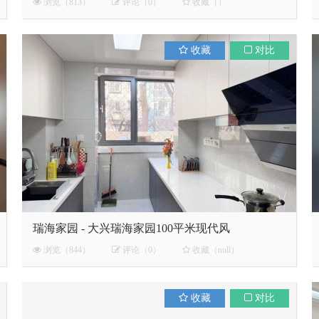
约风装修
浏览（813）
评论（0）
收藏（）
收藏
对比
瑞海家园 - 大兴瑞海家园100平米现代风
浏览（844）
评论（0）
收藏（null）
收藏
对比