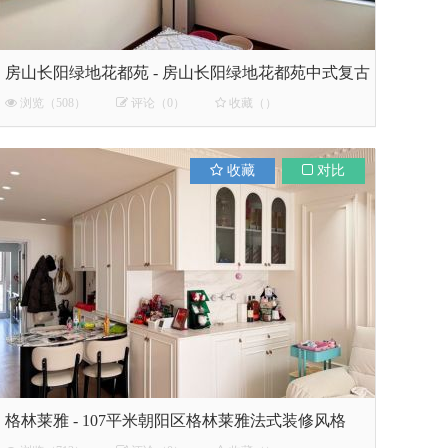
房山长阳绿地花都苑 - 房山长阳绿地花都苑中式复古
风装修
浏览（508）
评论（0）
收藏（）
收藏
对比
格林莱雅 - 107平米朝‮区阳‬格林莱雅法‮装式‬修风格