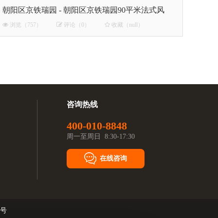
朝阳区京铁瑞园 - 朝阳区京铁瑞园90平米法式风
浏览（757）
评论（0）
收藏（null）
咨询热线
400-010-8848
周一至周日 8:30-17:30
在线咨询
7号