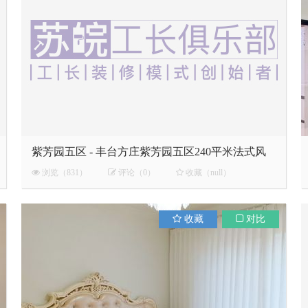
紫芳园五区 - 丰台方庄紫芳园五区240平米法式风
浏览（831）
评论（0）
收藏（null）
收藏
对比