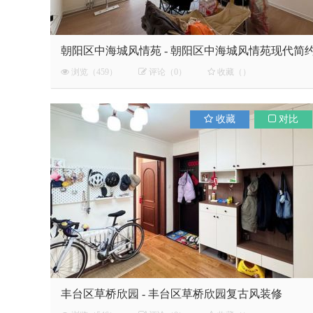
朝阳区中海城风情苑 - 朝阳区中海城风情苑现代简
风装修
浏览（459）
评论（0）
收藏（）
收藏
对比
丰台区草桥欣园 - 丰台区草桥欣园复古风装修