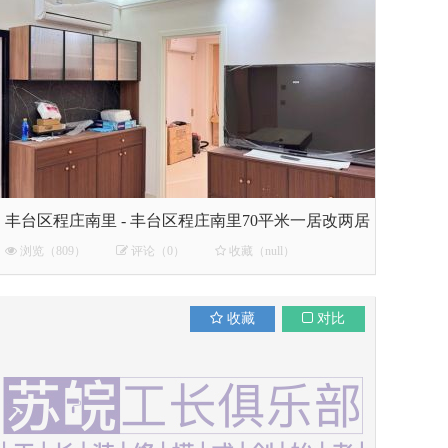
丰台区程庄南里 - 丰台区程庄南里70平米一居改两居
浏览（809）
评论（0）
收藏（null）
收藏
对比