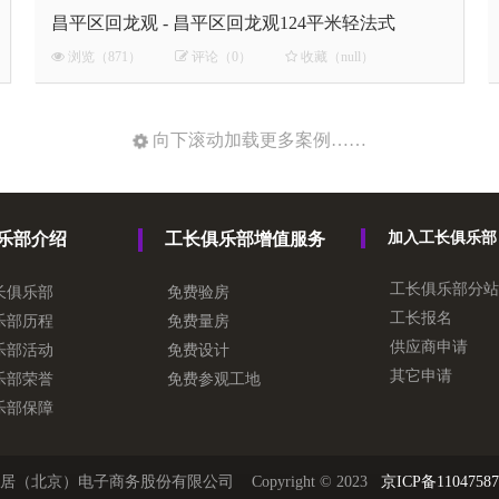
昌平区回龙观 - 昌平区回龙观124平米轻法式
浏览（871）
评论（0）
收藏（null）
向下滚动加载更多案例……
乐部介绍
工长俱乐部增值服务
加入工长俱乐部
工长俱乐部分站
长俱乐部
免费验房
工长报名
乐部历程
免费量房
供应商申请
乐部活动
免费设计
其它申请
乐部荣誉
免费参观工地
乐部保障
居（北京）电子商务股份有限公司 Copyright © 2023
京ICP备1104758